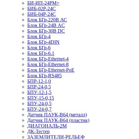
БИ-ИП-24РМ+
БИБ-02Р-24С
БИБ-04Р-24С
Блок БГр-220В АС
Блок БГр-24В AC
Блок БГр-30В DC
Блок БГр-4
Блок БГр-4DIN
Блок БГр-6
Блок БГр-6.1
Блок БГр-Ethernet-4
Блок БГр-Ethernet-8
Блок БГр-Ethernet-PoE
Блок БГр-RS485
БПР-12-1,0
БПР-24-0,5
БПУ-12-1,5
БПУ-15-0,15
БПУ-24-0,5
БПУ-24-0,7
Датчик ПАУК-В64 (металл)
Датчик ПАУК-В64 (пластик)
ДИАГОНАЛЬ-2М
ДК-Тестер
ЗАЗЕМЛИТЕЛИ-РЕЛЬЕФ