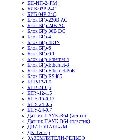
БИ-ИП-24РМ+
БИБ-02Р-24С
БИБ-04Р-24С
Блок БГр-220В АС
Блок БГр-24В AC
Блок БГр-30В DC
Блок БГр-4
Блок БГр-4DIN
Блок БГр-6
Блок БГр-6.1
Блок БГр-Ethernet-4
Блок БГр-Ethernet-8
Блок БГр-Ethernet-PoE
Блок БГр-RS485
БПР-12-1,0
БПР-24-0,5
БПУ-12-1,5
БПУ-15-0,15
БПУ-24-0,5
БПУ-24-0,7
Датчик ПАУК-В64 (металл)
Датчик ПАУК-В64 (пластик)
ДИАГОНАЛЬ-2М
ДК-Тестер
ЗАЗЕМЛИТЕЛИ-РЕЛЬЕФ