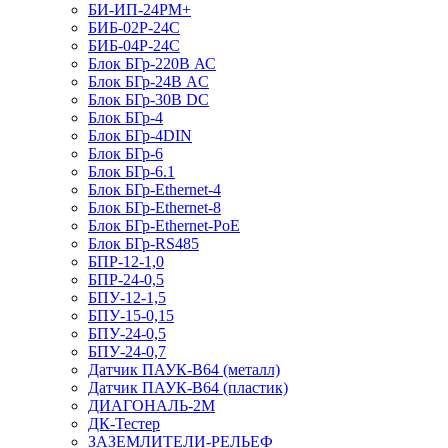
БИ-ИП-24РМ+
БИБ-02Р-24С
БИБ-04Р-24С
Блок БГр-220В АС
Блок БГр-24В AC
Блок БГр-30В DC
Блок БГр-4
Блок БГр-4DIN
Блок БГр-6
Блок БГр-6.1
Блок БГр-Ethernet-4
Блок БГр-Ethernet-8
Блок БГр-Ethernet-PoE
Блок БГр-RS485
БПР-12-1,0
БПР-24-0,5
БПУ-12-1,5
БПУ-15-0,15
БПУ-24-0,5
БПУ-24-0,7
Датчик ПАУК-В64 (металл)
Датчик ПАУК-В64 (пластик)
ДИАГОНАЛЬ-2М
ДК-Тестер
ЗАЗЕМЛИТЕЛИ-РЕЛЬЕФ