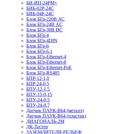
БИ-ИП-24РМ+
БИБ-02Р-24С
БИБ-04Р-24С
Блок БГр-220В АС
Блок БГр-24В AC
Блок БГр-30В DC
Блок БГр-4
Блок БГр-4DIN
Блок БГр-6
Блок БГр-6.1
Блок БГр-Ethernet-4
Блок БГр-Ethernet-8
Блок БГр-Ethernet-PoE
Блок БГр-RS485
БПР-12-1,0
БПР-24-0,5
БПУ-12-1,5
БПУ-15-0,15
БПУ-24-0,5
БПУ-24-0,7
Датчик ПАУК-В64 (металл)
Датчик ПАУК-В64 (пластик)
ДИАГОНАЛЬ-2М
ДК-Тестер
ЗАЗЕМЛИТЕЛИ-РЕЛЬЕФ