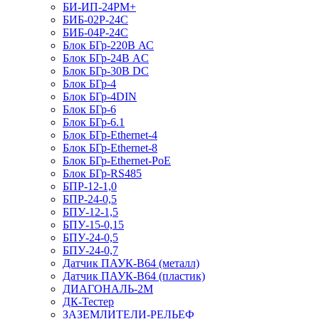
БИ-ИП-24РМ+
БИБ-02Р-24С
БИБ-04Р-24С
Блок БГр-220В АС
Блок БГр-24В AC
Блок БГр-30В DC
Блок БГр-4
Блок БГр-4DIN
Блок БГр-6
Блок БГр-6.1
Блок БГр-Ethernet-4
Блок БГр-Ethernet-8
Блок БГр-Ethernet-PoE
Блок БГр-RS485
БПР-12-1,0
БПР-24-0,5
БПУ-12-1,5
БПУ-15-0,15
БПУ-24-0,5
БПУ-24-0,7
Датчик ПАУК-В64 (металл)
Датчик ПАУК-В64 (пластик)
ДИАГОНАЛЬ-2М
ДК-Тестер
ЗАЗЕМЛИТЕЛИ-РЕЛЬЕФ