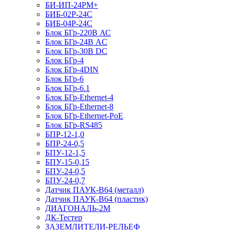
БИ-ИП-24РМ+
БИБ-02Р-24С
БИБ-04Р-24С
Блок БГр-220В АС
Блок БГр-24В AC
Блок БГр-30В DC
Блок БГр-4
Блок БГр-4DIN
Блок БГр-6
Блок БГр-6.1
Блок БГр-Ethernet-4
Блок БГр-Ethernet-8
Блок БГр-Ethernet-PoE
Блок БГр-RS485
БПР-12-1,0
БПР-24-0,5
БПУ-12-1,5
БПУ-15-0,15
БПУ-24-0,5
БПУ-24-0,7
Датчик ПАУК-В64 (металл)
Датчик ПАУК-В64 (пластик)
ДИАГОНАЛЬ-2М
ДК-Тестер
ЗАЗЕМЛИТЕЛИ-РЕЛЬЕФ