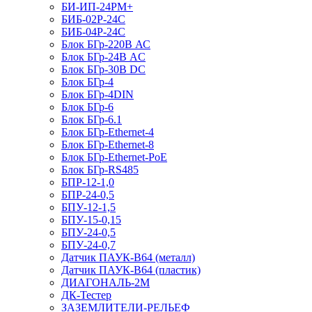
БИ-ИП-24РМ+
БИБ-02Р-24С
БИБ-04Р-24С
Блок БГр-220В АС
Блок БГр-24В AC
Блок БГр-30В DC
Блок БГр-4
Блок БГр-4DIN
Блок БГр-6
Блок БГр-6.1
Блок БГр-Ethernet-4
Блок БГр-Ethernet-8
Блок БГр-Ethernet-PoE
Блок БГр-RS485
БПР-12-1,0
БПР-24-0,5
БПУ-12-1,5
БПУ-15-0,15
БПУ-24-0,5
БПУ-24-0,7
Датчик ПАУК-В64 (металл)
Датчик ПАУК-В64 (пластик)
ДИАГОНАЛЬ-2М
ДК-Тестер
ЗАЗЕМЛИТЕЛИ-РЕЛЬЕФ