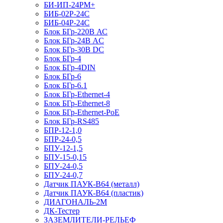
БИ-ИП-24РМ+
БИБ-02Р-24С
БИБ-04Р-24С
Блок БГр-220В АС
Блок БГр-24В AC
Блок БГр-30В DC
Блок БГр-4
Блок БГр-4DIN
Блок БГр-6
Блок БГр-6.1
Блок БГр-Ethernet-4
Блок БГр-Ethernet-8
Блок БГр-Ethernet-PoE
Блок БГр-RS485
БПР-12-1,0
БПР-24-0,5
БПУ-12-1,5
БПУ-15-0,15
БПУ-24-0,5
БПУ-24-0,7
Датчик ПАУК-В64 (металл)
Датчик ПАУК-В64 (пластик)
ДИАГОНАЛЬ-2М
ДК-Тестер
ЗАЗЕМЛИТЕЛИ-РЕЛЬЕФ