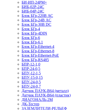
БИ-ИП-24РМ+
БИБ-02Р-24С
БИБ-04Р-24С
Блок БГр-220В АС
Блок БГр-24В AC
Блок БГр-30В DC
Блок БГр-4
Блок БГр-4DIN
Блок БГр-6
Блок БГр-6.1
Блок БГр-Ethernet-4
Блок БГр-Ethernet-8
Блок БГр-Ethernet-PoE
Блок БГр-RS485
БПР-12-1,0
БПР-24-0,5
БПУ-12-1,5
БПУ-15-0,15
БПУ-24-0,5
БПУ-24-0,7
Датчик ПАУК-В64 (металл)
Датчик ПАУК-В64 (пластик)
ДИАГОНАЛЬ-2М
ДК-Тестер
ЗАЗЕМЛИТЕЛИ-РЕЛЬЕФ