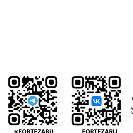
П
А
А