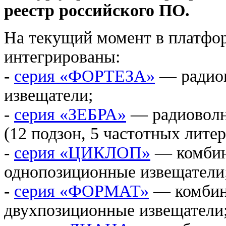
реестр российского ПО.
На текущий момент в платфо
интегрированы:
-
серия «ФОРТЕЗА»
— радиов
извещатели;
-
серия «ЗЕБРА»
— радиоволн
(12 подзон, 5 частотных литер
-
серия «ЦИКЛОП»
— комбин
однопозиционные извещатели
-
серия «ФОРМАТ»
— комбин
двухпозиционные извещатели