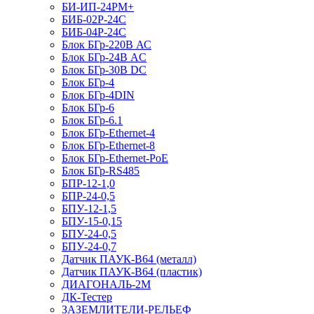
БИ-ИП-24РМ+
БИБ-02Р-24С
БИБ-04Р-24С
Блок БГр-220В АС
Блок БГр-24В AC
Блок БГр-30В DC
Блок БГр-4
Блок БГр-4DIN
Блок БГр-6
Блок БГр-6.1
Блок БГр-Ethernet-4
Блок БГр-Ethernet-8
Блок БГр-Ethernet-PoE
Блок БГр-RS485
БПР-12-1,0
БПР-24-0,5
БПУ-12-1,5
БПУ-15-0,15
БПУ-24-0,5
БПУ-24-0,7
Датчик ПАУК-В64 (металл)
Датчик ПАУК-В64 (пластик)
ДИАГОНАЛЬ-2М
ДК-Тестер
ЗАЗЕМЛИТЕЛИ-РЕЛЬЕФ