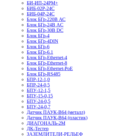
БИ-ИП-24РМ+
БИБ-02Р-24С
БИБ-04Р-24С
Блок БГр-220В АС
Блок БГр-24В AC
Блок БГр-30В DC
Блок БГр-4
Блок БГр-4DIN
Блок БГр-6
Блок БГр-6.1
Блок БГр-Ethernet-4
Блок БГр-Ethernet-8
Блок БГр-Ethernet-PoE
Блок БГр-RS485
БПР-12-1,0
БПР-24-0,5
БПУ-12-1,5
БПУ-15-0,15
БПУ-24-0,5
БПУ-24-0,7
Датчик ПАУК-В64 (металл)
Датчик ПАУК-В64 (пластик)
ДИАГОНАЛЬ-2М
ДК-Тестер
ЗАЗЕМЛИТЕЛИ-РЕЛЬЕФ