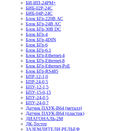
БИ-ИП-24РМ+
БИБ-02Р-24С
БИБ-04Р-24С
Блок БГр-220В АС
Блок БГр-24В AC
Блок БГр-30В DC
Блок БГр-4
Блок БГр-4DIN
Блок БГр-6
Блок БГр-6.1
Блок БГр-Ethernet-4
Блок БГр-Ethernet-8
Блок БГр-Ethernet-PoE
Блок БГр-RS485
БПР-12-1,0
БПР-24-0,5
БПУ-12-1,5
БПУ-15-0,15
БПУ-24-0,5
БПУ-24-0,7
Датчик ПАУК-В64 (металл)
Датчик ПАУК-В64 (пластик)
ДИАГОНАЛЬ-2М
ДК-Тестер
ЗАЗЕМЛИТЕЛИ-РЕЛЬЕФ