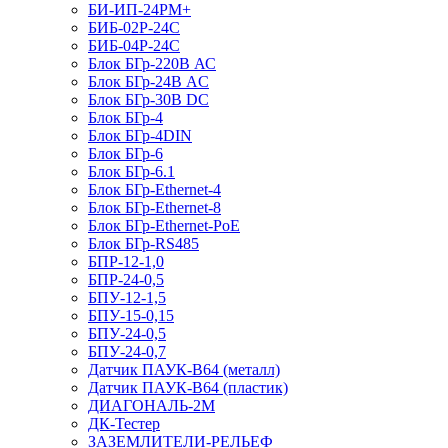
БИ-ИП-24РМ+
БИБ-02Р-24С
БИБ-04Р-24С
Блок БГр-220В АС
Блок БГр-24В AC
Блок БГр-30В DC
Блок БГр-4
Блок БГр-4DIN
Блок БГр-6
Блок БГр-6.1
Блок БГр-Ethernet-4
Блок БГр-Ethernet-8
Блок БГр-Ethernet-PoE
Блок БГр-RS485
БПР-12-1,0
БПР-24-0,5
БПУ-12-1,5
БПУ-15-0,15
БПУ-24-0,5
БПУ-24-0,7
Датчик ПАУК-В64 (металл)
Датчик ПАУК-В64 (пластик)
ДИАГОНАЛЬ-2М
ДК-Тестер
ЗАЗЕМЛИТЕЛИ-РЕЛЬЕФ