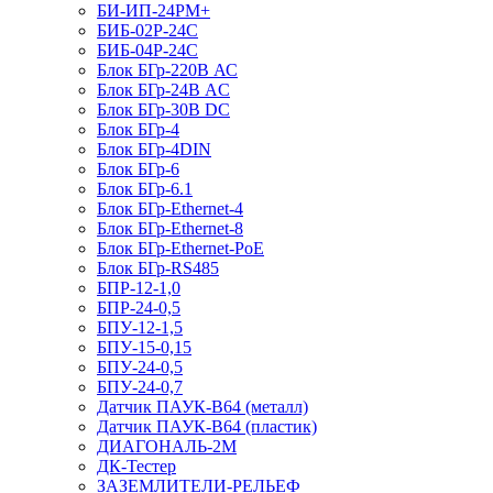
БИ-ИП-24РМ+
БИБ-02Р-24С
БИБ-04Р-24С
Блок БГр-220В АС
Блок БГр-24В AC
Блок БГр-30В DC
Блок БГр-4
Блок БГр-4DIN
Блок БГр-6
Блок БГр-6.1
Блок БГр-Ethernet-4
Блок БГр-Ethernet-8
Блок БГр-Ethernet-PoE
Блок БГр-RS485
БПР-12-1,0
БПР-24-0,5
БПУ-12-1,5
БПУ-15-0,15
БПУ-24-0,5
БПУ-24-0,7
Датчик ПАУК-В64 (металл)
Датчик ПАУК-В64 (пластик)
ДИАГОНАЛЬ-2М
ДК-Тестер
ЗАЗЕМЛИТЕЛИ-РЕЛЬЕФ