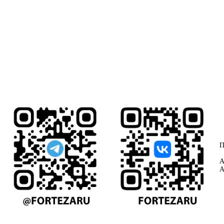
П
А
А