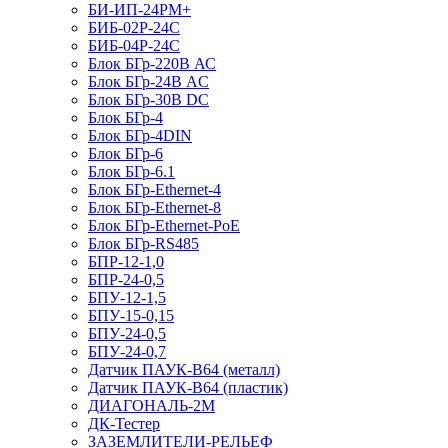
БИ-ИП-24РМ+
БИБ-02Р-24С
БИБ-04Р-24С
Блок БГр-220В АС
Блок БГр-24В AC
Блок БГр-30В DC
Блок БГр-4
Блок БГр-4DIN
Блок БГр-6
Блок БГр-6.1
Блок БГр-Ethernet-4
Блок БГр-Ethernet-8
Блок БГр-Ethernet-PoE
Блок БГр-RS485
БПР-12-1,0
БПР-24-0,5
БПУ-12-1,5
БПУ-15-0,15
БПУ-24-0,5
БПУ-24-0,7
Датчик ПАУК-В64 (металл)
Датчик ПАУК-В64 (пластик)
ДИАГОНАЛЬ-2М
ДК-Тестер
ЗАЗЕМЛИТЕЛИ-РЕЛЬЕФ