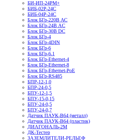
БИ-ИП-24РМ+
БИБ-02Р-24С
БИБ-04Р-24С
Блок БГр-220В АС
Блок БГр-24В AC
Блок БГр-30В DC
Блок БГр-4
Блок БГр-4DIN
Блок БГр-6
Блок БГр-6.1
Блок БГр-Ethernet-4
Блок БГр-Ethernet-8
Блок БГр-Ethernet-PoE
Блок БГр-RS485
БПР-12-1,0
БПР-24-0,5
БПУ-12-1,5
БПУ-15-0,15
БПУ-24-0,5
БПУ-24-0,7
Датчик ПАУК-В64 (металл)
Датчик ПАУК-В64 (пластик)
ДИАГОНАЛЬ-2М
ДК-Тестер
ЗАЗЕМЛИТЕЛИ-РЕЛЬЕФ