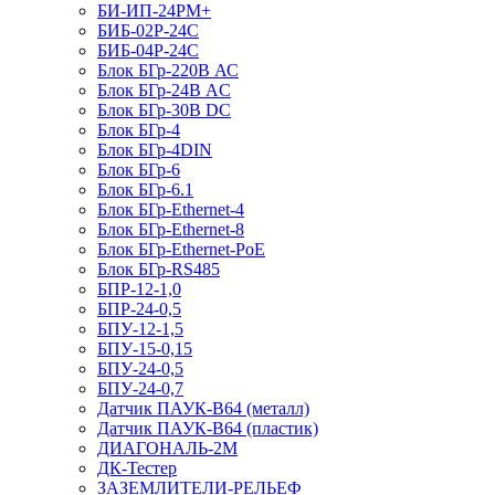
БИ-ИП-24РМ+
БИБ-02Р-24С
БИБ-04Р-24С
Блок БГр-220В АС
Блок БГр-24В AC
Блок БГр-30В DC
Блок БГр-4
Блок БГр-4DIN
Блок БГр-6
Блок БГр-6.1
Блок БГр-Ethernet-4
Блок БГр-Ethernet-8
Блок БГр-Ethernet-PoE
Блок БГр-RS485
БПР-12-1,0
БПР-24-0,5
БПУ-12-1,5
БПУ-15-0,15
БПУ-24-0,5
БПУ-24-0,7
Датчик ПАУК-В64 (металл)
Датчик ПАУК-В64 (пластик)
ДИАГОНАЛЬ-2М
ДК-Тестер
ЗАЗЕМЛИТЕЛИ-РЕЛЬЕФ