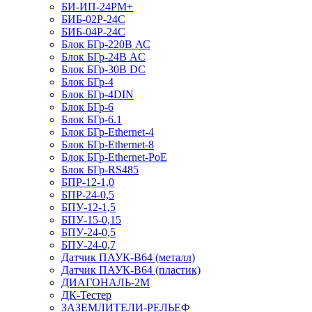
БИ-ИП-24РМ+
БИБ-02Р-24С
БИБ-04Р-24С
Блок БГр-220В АС
Блок БГр-24В AC
Блок БГр-30В DC
Блок БГр-4
Блок БГр-4DIN
Блок БГр-6
Блок БГр-6.1
Блок БГр-Ethernet-4
Блок БГр-Ethernet-8
Блок БГр-Ethernet-PoE
Блок БГр-RS485
БПР-12-1,0
БПР-24-0,5
БПУ-12-1,5
БПУ-15-0,15
БПУ-24-0,5
БПУ-24-0,7
Датчик ПАУК-В64 (металл)
Датчик ПАУК-В64 (пластик)
ДИАГОНАЛЬ-2М
ДК-Тестер
ЗАЗЕМЛИТЕЛИ-РЕЛЬЕФ