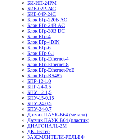
БИ-ИП-24РМ+
БИБ-02Р-24С
БИБ-04Р-24С
Блок БГр-220В АС
Блок БГр-24В AC
Блок БГр-30В DC
Блок БГр-4
Блок БГр-4DIN
Блок БГр-6
Блок БГр-6.1
Блок БГр-Ethernet-4
Блок БГр-Ethernet-8
Блок БГр-Ethernet-PoE
Блок БГр-RS485
БПР-12-1,0
БПР-24-0,5
БПУ-12-1,5
БПУ-15-0,15
БПУ-24-0,5
БПУ-24-0,7
Датчик ПАУК-В64 (металл)
Датчик ПАУК-В64 (пластик)
ДИАГОНАЛЬ-2М
ДК-Тестер
ЗАЗЕМЛИТЕЛИ-РЕЛЬЕФ