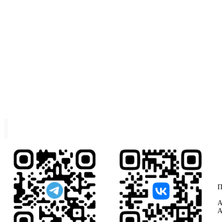
П
А
А