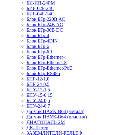
БИ-ИП-24РМ+
БИБ-02Р-24С
БИБ-04Р-24С
Блок БГр-220В АС
Блок БГр-24В AC
Блок БГр-30В DC
Блок БГр-4
Блок БГр-4DIN
Блок БГр-6
Блок БГр-6.1
Блок БГр-Ethernet-4
Блок БГр-Ethernet-8
Блок БГр-Ethernet-PoE
Блок БГр-RS485
БПР-12-1,0
БПР-24-0,5
БПУ-12-1,5
БПУ-15-0,15
БПУ-24-0,5
БПУ-24-0,7
Датчик ПАУК-В64 (металл)
Датчик ПАУК-В64 (пластик)
ДИАГОНАЛЬ-2М
ДК-Тестер
ЗАЗЕМЛИТЕЛИ-РЕЛЬЕФ