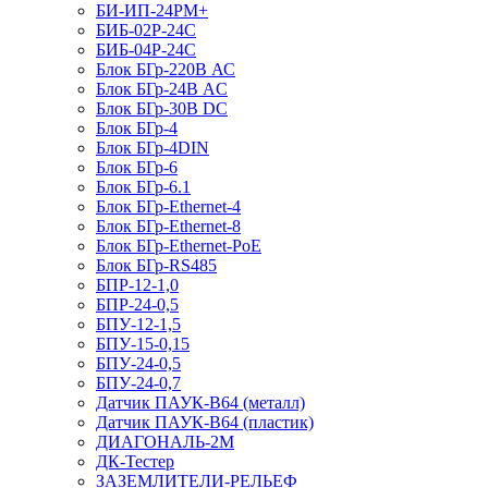
БИ-ИП-24РМ+
БИБ-02Р-24С
БИБ-04Р-24С
Блок БГр-220В АС
Блок БГр-24В AC
Блок БГр-30В DC
Блок БГр-4
Блок БГр-4DIN
Блок БГр-6
Блок БГр-6.1
Блок БГр-Ethernet-4
Блок БГр-Ethernet-8
Блок БГр-Ethernet-PoE
Блок БГр-RS485
БПР-12-1,0
БПР-24-0,5
БПУ-12-1,5
БПУ-15-0,15
БПУ-24-0,5
БПУ-24-0,7
Датчик ПАУК-В64 (металл)
Датчик ПАУК-В64 (пластик)
ДИАГОНАЛЬ-2М
ДК-Тестер
ЗАЗЕМЛИТЕЛИ-РЕЛЬЕФ