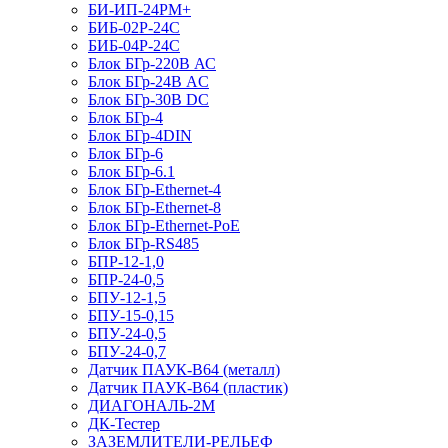
БИ-ИП-24РМ+
БИБ-02Р-24С
БИБ-04Р-24С
Блок БГр-220В АС
Блок БГр-24В AC
Блок БГр-30В DC
Блок БГр-4
Блок БГр-4DIN
Блок БГр-6
Блок БГр-6.1
Блок БГр-Ethernet-4
Блок БГр-Ethernet-8
Блок БГр-Ethernet-PoE
Блок БГр-RS485
БПР-12-1,0
БПР-24-0,5
БПУ-12-1,5
БПУ-15-0,15
БПУ-24-0,5
БПУ-24-0,7
Датчик ПАУК-В64 (металл)
Датчик ПАУК-В64 (пластик)
ДИАГОНАЛЬ-2М
ДК-Тестер
ЗАЗЕМЛИТЕЛИ-РЕЛЬЕФ