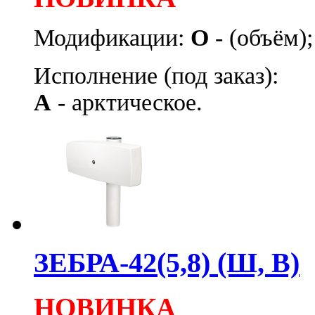
Модификации:
О
- (объём)
Исполнение (под заказ):
А
- арктическое.
ЗЕБРА-42(5,8) (Ш, В)
НОВИНКА