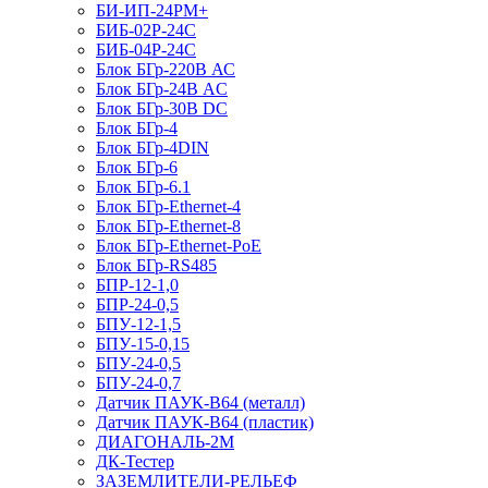
БИ-ИП-24РМ+
БИБ-02Р-24С
БИБ-04Р-24С
Блок БГр-220В АС
Блок БГр-24В AC
Блок БГр-30В DC
Блок БГр-4
Блок БГр-4DIN
Блок БГр-6
Блок БГр-6.1
Блок БГр-Ethernet-4
Блок БГр-Ethernet-8
Блок БГр-Ethernet-PoE
Блок БГр-RS485
БПР-12-1,0
БПР-24-0,5
БПУ-12-1,5
БПУ-15-0,15
БПУ-24-0,5
БПУ-24-0,7
Датчик ПАУК-В64 (металл)
Датчик ПАУК-В64 (пластик)
ДИАГОНАЛЬ-2М
ДК-Тестер
ЗАЗЕМЛИТЕЛИ-РЕЛЬЕФ